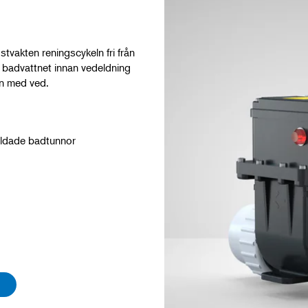
stvakten reningscykeln fri från
a badvattnet innan vedeldning
en med ved.
deldade badtunnor