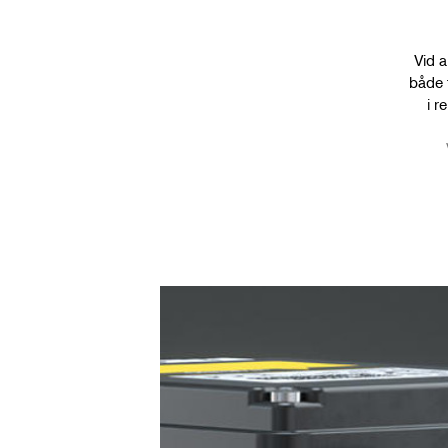
Vid a
både 
i r