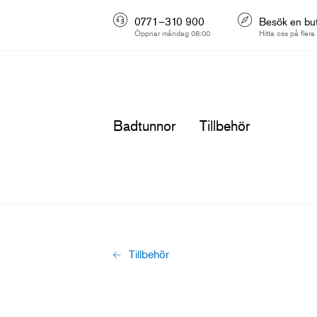
0771–310 900
Besök en but
Öppnar måndag 08:00
Hitta oss på flera
Badtunnor
Tillbehör
Tillbehör