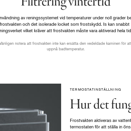
Filtrering vintertid
nvändning av reningssystemet vid temperaturer under noll grader 
frostvakten och det isolerade locket som frostskydd. Is kan snabbt 
eningsverket vilket kräver att frostvakten måste vara aktiverad hela ti
Vänligen notera att frostvakten inte kan ersätta den vedeldade kaminen för at
uppnå badtemperatur.
TERMOSTATINSTÄLLNING
Hur det fun
Frostvakten aktiveras av vatt
termostaten för att ställa in ö