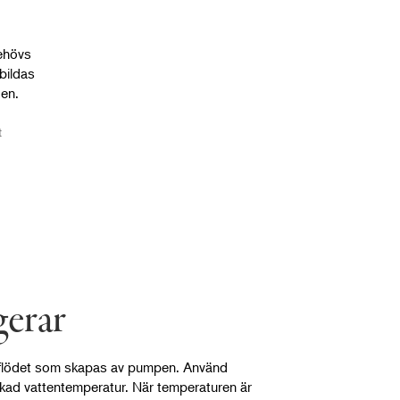
behövs
bildas
den.
t
gerar
enflödet som skapas av pumpen. Använd
nskad vattentemperatur. När temperaturen är