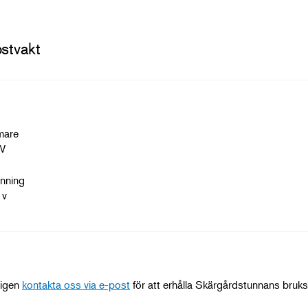
ostvakt
mare
W
nning
 v
ligen
kontakta oss via e-post
för att erhålla Skärgårdstunnans bruks