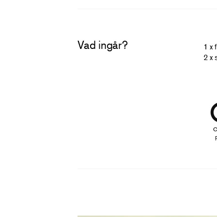
Vad ingår?
1 x 
2 x 
C