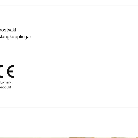
frostvakt
slangkopplingar
E-märkt
produkt