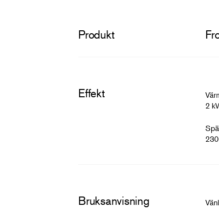
Produkt
Fr
Effekt
Vär
2 k
Spä
230
Bruksanvisning
Vän