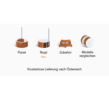
Modelle
Panel
Rojal
Zubehör
vergleichen
Neu
Kostenlose Lieferung nach Österreich
Startseite
Hot Tubs
Bewertungen
Panel Bewertungen
O
Shoppen und entdecken
M
O
Über Skargards
M