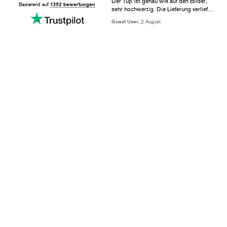
Der Tup ist genau wie auf den Bilder,
Basierend auf
1392 bewertungen
sehr hochwertig. Die Lieferung verlief
ohne Probleme. Wir sind sehr zufrieden
Guest User,
2 August
damit