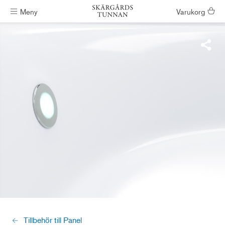
Meny
Varukorg
Badtunnor skickas inom #ShippingTimeGeneral
Tillbehör till Panel