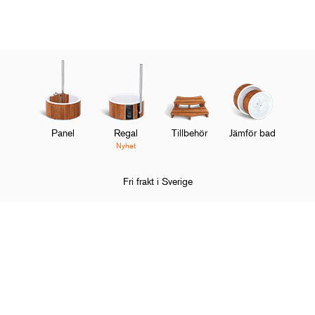
Panel
Regal
Tillbehör
Jämför bad
Nyhet
Fri frakt i Sverige
Hem
Badtunnor
Tillbehör
Undervattensbelysning
O
Handla och upptäck
M
O
Om Skärgårdstunnan
M
O