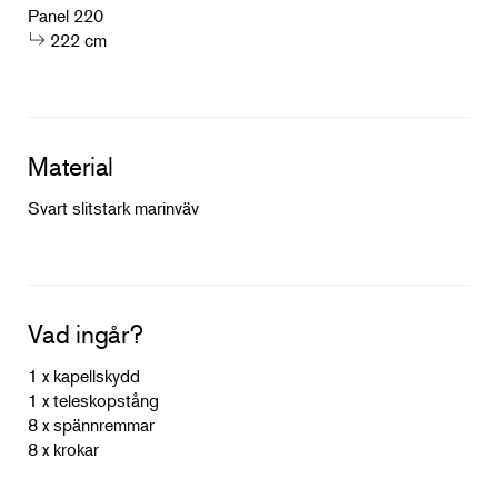
Panel 220
222 cm
Material
Svart slitstark marinväv
Vad ingår?
1 x kapellskydd
1 x teleskopstång
8 x spännremmar
8 x krokar