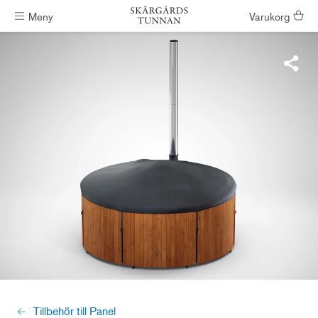
Meny
Varukorg
Badtunnor skickas inom #ShippingTimeGeneral
Tillbehör till Panel