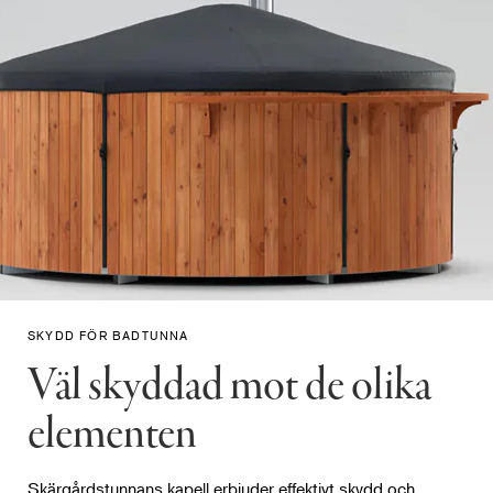
Klar att skickas inom
48 timmar
Räntefritt från 242 kr kr/mån
Inklusive 25% moms
SKYDD FÖR BADTUNNA
Väl skyddad mot de olika
elementen
Skärgårdstunnans kapell erbjuder effektivt skydd och