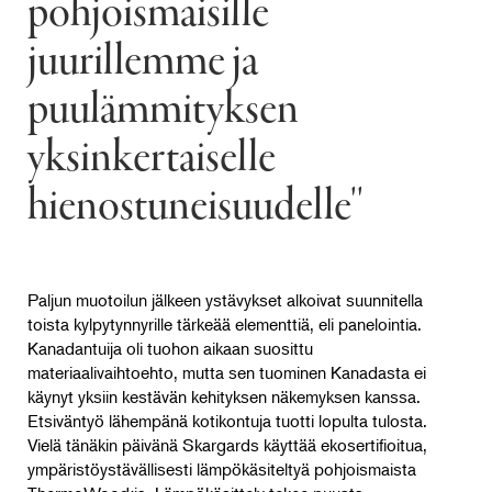
pohjoismaisille
juurillemme ja
puulämmityksen
yksinkertaiselle
hienostuneisuudelle''
Paljun muotoilun jälkeen ystävykset alkoivat suunnitella
toista kylpytynnyrille tärkeää elementtiä, eli panelointia.
Kanadantuija oli tuohon aikaan suosittu
materiaalivaihtoehto, mutta sen tuominen Kanadasta ei
käynyt yksiin kestävän kehityksen näkemyksen kanssa.
Etsiväntyö lähempänä kotikontuja tuotti lopulta tulosta.
Vielä tänäkin päivänä Skargards käyttää ekosertifioitua,
ympäristöystävällisesti lämpökäsiteltyä pohjoismaista