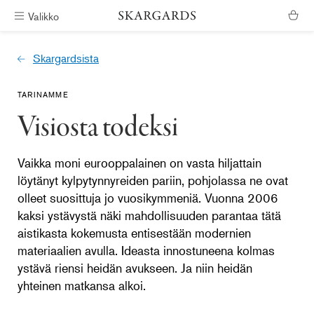
Valikko
Ilmainen toimitus
Skargardsista
TARINAMME
Visiosta todeksi
Vaikka moni eurooppalainen on vasta hiljattain
löytänyt kylpytynnyreiden pariin, pohjolassa ne ovat
olleet suosittuja jo vuosikymmeniä. Vuonna 2006
kaksi ystävystä näki mahdollisuuden parantaa tätä
aistikasta kokemusta entisestään modernien
materiaalien avulla. Ideasta innostuneena kolmas
ystävä riensi heidän avukseen. Ja niin heidän
yhteinen matkansa alkoi.