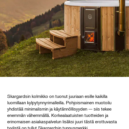
Skargardsin kolmikko on tuonut juuriaan esille kaikilla
luomillaan kylpytynnyrimalleilla. Pohjoismainen muotoilu
yhdistää minimalismin ja käytännöllisyyden — siis tekee
enemmän vähemmällä. Korkealaatuisten tuotteiden ja
erinomaisen asiakaspalvelun lisäksi juuri tästä erottuvasta
tyylistä on tullut Skargardsin tunnusmerkki.