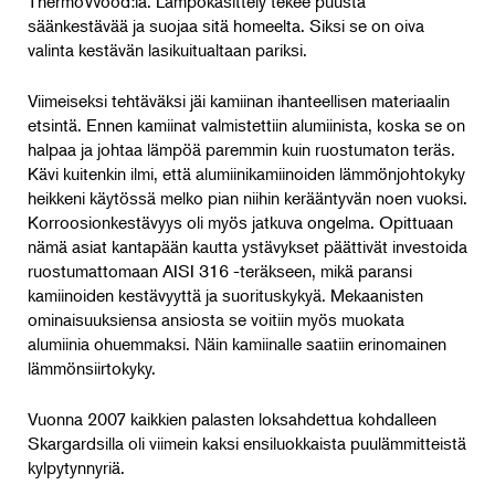
ThermoWood:ia. Lämpökäsittely tekee puusta
säänkestävää ja suojaa sitä homeelta. Siksi se on oiva
valinta kestävän lasikuitualtaan pariksi.
Viimeiseksi tehtäväksi jäi kamiinan ihanteellisen materiaalin
etsintä. Ennen kamiinat valmistettiin alumiinista, koska se on
halpaa ja johtaa lämpöä paremmin kuin ruostumaton teräs.
Kävi kuitenkin ilmi, että alumiinikamiinoiden lämmönjohtokyky
heikkeni käytössä melko pian niihin kerääntyvän noen vuoksi.
Korroosionkestävyys oli myös jatkuva ongelma. Opittuaan
nämä asiat kantapään kautta ystävykset päättivät investoida
ruostumattomaan AISI 316 -teräkseen, mikä paransi
kamiinoiden kestävyyttä ja suorituskykyä. Mekaanisten
ominaisuuksiensa ansiosta se voitiin myös muokata
alumiinia ohuemmaksi. Näin kamiinalle saatiin erinomainen
lämmönsiirtokyky.
Vuonna 2007 kaikkien palasten loksahdettua kohdalleen
Skargardsilla oli viimein kaksi ensiluokkaista puulämmitteistä
kylpytynnyriä.