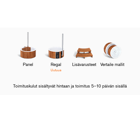
Panel
Regal
Lisävarusteet
Vertaile mallit
Uutuus
Toimituskulut sisältyvät hintaan ja toimitus 5–10 päivän sisällä
Etusivulle
Tietoa Skargardsista
Tarinamme
O
Osta ja tutustu
M
O
Skargardsista
M