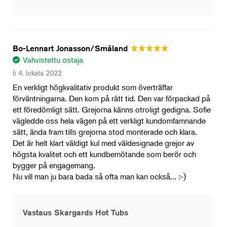
Bo-Lennart Jonasson/Småland
Vahvistettu ostaja
ti 4. lokata 2022
En verkligt högkvalitativ produkt som överträffar
förväntningarna. Den kom på rätt tid. Den var förpackad på
ett föredömligt sätt. Grejorna känns otroligt gedigna. Sofie
vägledde oss hela vägen på ett verkligt kundomfamnande
sätt, ända fram tills grejorna stod monterade och klara.
Det är helt klart väldigt kul med väldesignade grejor av
högsta kvalitet och ett kundbemötande som berör och
bygger på engagemang.
Nu vill man ju bara bada så ofta man kan också... :-)
Vastaus Skargards Hot Tubs