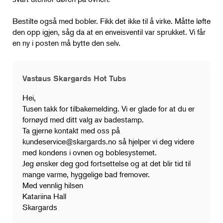
Bestilte også med bobler. Fikk det ikke til å virke. Måtte løfte
den opp igjen, såg da at en enveisventil var sprukket. Vi får
en ny i posten må bytte den selv.
Vastaus Skargards Hot Tubs
Hei,
Tusen takk for tilbakemelding. Vi er glade for at du er
fornøyd med ditt valg av badestamp.
Ta gjerne kontakt med oss ​​på
kundeservice@skargards.no
så hjelper vi deg videre
med kondens i ovnen og boblesystemet.
Jeg ønsker deg god fortsettelse og at det blir tid til
mange varme, hyggelige bad fremover.
Med vennlig hilsen
Katariina Hall
Skargards