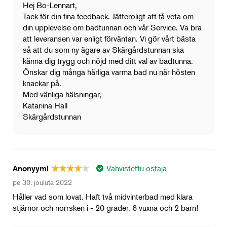
Hej Bo-Lennart,
Tack för din fina feedback. Jätteroligt att få veta om
din upplevelse om badtunnan och vår Service. Va bra
att leveransen var enligt förväntan. Vi gör vårt bästa
så att du som ny ägare av Skärgårdstunnan ska
känna dig trygg och nöjd med ditt val av badtunna.
Önskar dig många härliga varma bad nu när hösten
knackar på.
Med vänliga hälsningar,
Katariina Hall
Skärgårdstunnan
Vahvistettu ostaja
Anonyymi
pe 30. jouluta 2022
Håller vad som lovat. Haft två midvinterbad med klara
stjärnor och norrsken i - 20 grader. 6 vuxna och 2 barn!