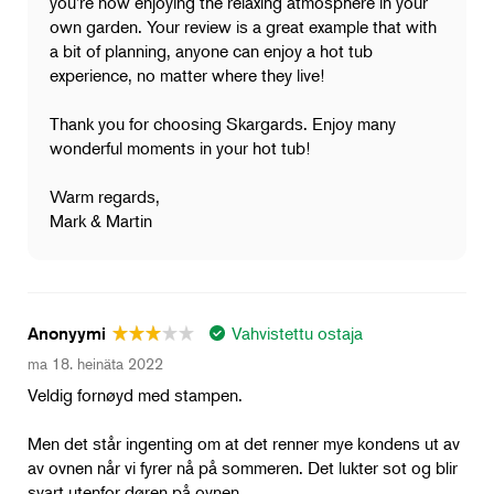
you're now enjoying the relaxing atmosphere in your
own garden. Your review is a great example that with
a bit of planning, anyone can enjoy a hot tub
experience, no matter where they live!
Thank you for choosing Skargards. Enjoy many
wonderful moments in your hot tub!
Warm regards,
Mark & Martin
Vahvistettu ostaja
Anonyymi
ma 18. heinäta 2022
Veldig fornøyd med stampen.
Men det står ingenting om at det renner mye kondens ut av
av ovnen når vi fyrer nå på sommeren. Det lukter sot og blir
svart utenfor døren på ovnen.