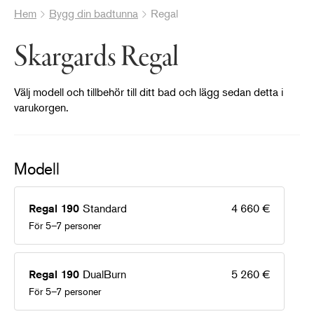
Hem
Bygg din badtunna
Regal
Skargards Regal
Välj modell och tillbehör till ditt bad och lägg sedan detta i
varukorgen.
Modell
®
Standard
4 660 €
Regal 190
För 5–7 personer
DualBurn
5 260 €
Regal 190
För 5–7 personer