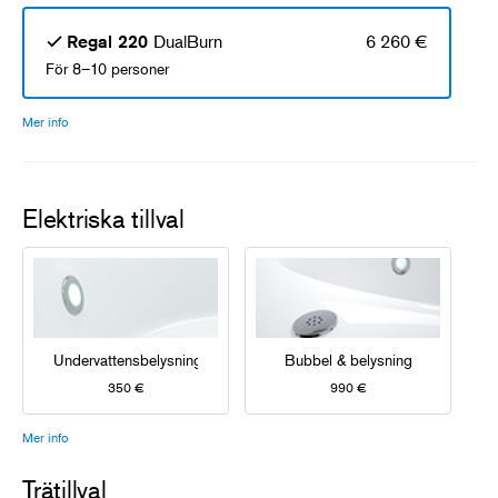
DualBurn
6 260 €
Regal 220
För 8–10 personer
Mer info
Elektriska tillval
Undervattensbelysning
Bubbel & belysning
350 €
990 €
Mer info
Trätillval