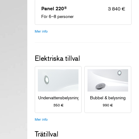
®
Panel 220
3 840 €
För 6–8 personer
Mer info
Elektriska tillval
Undervattensbelysning
Bubbel & belysning
350 €
990 €
Mer info
Trätillval