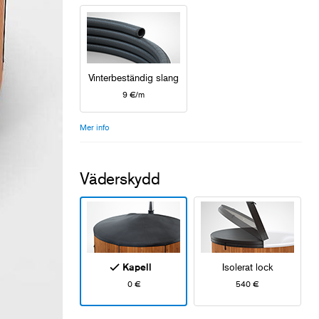
Vinterbeständig slang
9 €/m
Mer info
Väderskydd
Kapell
Isolerat lock
0 €
540 €