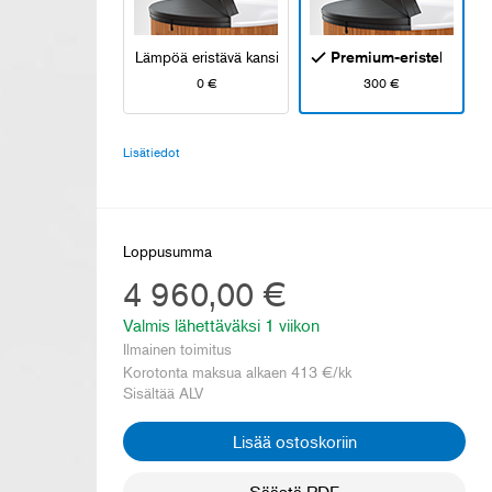
Lämpöä eristävä kansi
Premium-eristekansi
0 €
300 €
Lisätiedot
Loppusumma
4 960,00 €
Valmis lähettäväksi
1 viikon
Ilmainen toimitus
Korotonta maksua alkaen
413
€/kk
Sisältää ALV
Lisää ostoskoriin
Säästä PDF