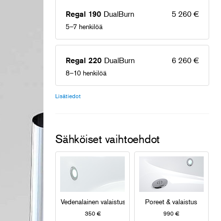
DualBurn
5 260 €
Regal 190
5–7 henkilöä
DualBurn
6 260 €
Regal 220
8–10 henkilöä
Lisätiedot
Sähköiset vaihtoehdot
Vedenalainen valaistus
Poreet & valaistus
350 €
990 €