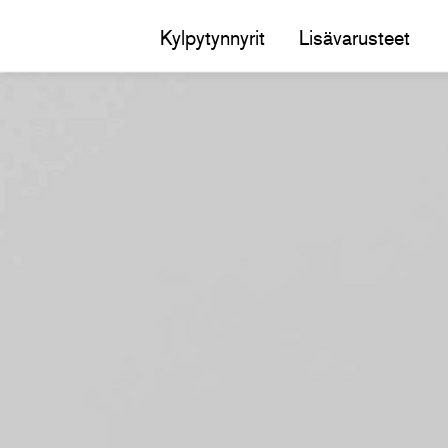
Kylpytynnyrit
Lisävarusteet