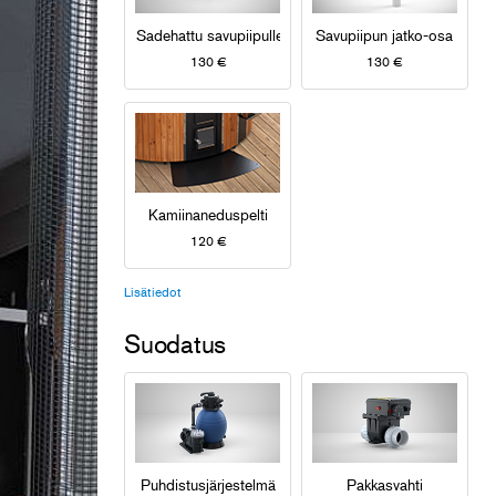
Sadehattu savupiipulle
Savupiipun jatko-osa
130 €
130 €
Kamiinaneduspelti
120 €
Lisätiedot
Suodatus
Puhdistusjärjestelmä
Pakkasvahti