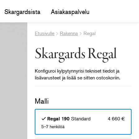
Skargardsista
Asiakaspalvelu
Etusivulle
Rakenna
Regal
Skargards Regal
Konfiguroi kylpytynnyrisi tekniset tiedot ja
lisävarusteet ja lisää se sitten ostoskoriin.
Malli
Standard
4 660 €
Regal 190
5–7 henkilöä