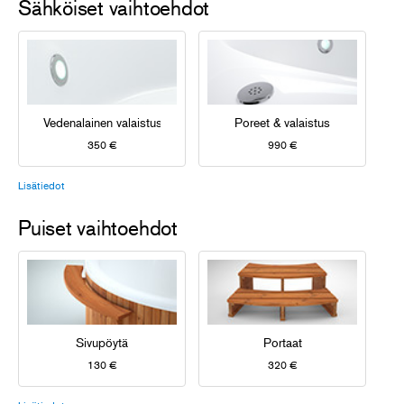
Sähköiset vaihtoehdot
Vedenalainen valaistus
Poreet & valaistus
350 €
990 €
Lisätiedot
Puiset vaihtoehdot
Sivupöytä
Portaat
130 €
320 €