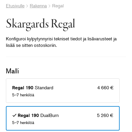
Etusivulle
Rakenna
Regal
Skargards Regal
Konfiguroi kylpytynnyrisi tekniset tiedot ja lisävarusteet ja
lisää se sitten ostoskoriin.
Malli
®
Standard
4 660 €
Regal 190
5–7 henkilöä
DualBurn
5 260 €
Regal 190
5–7 henkilöä