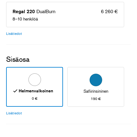
DualBurn
6 260 €
Regal 220
8–10 henkilöä
Lisätiedot
Sisäosa
Helmenvalkoinen
Safiirinsininen
0 €
190 €
Lisätiedot